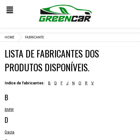
✕
HOME
FABRICANTE
LISTA DE FABRICANTES DOS
PRODUTOS DISPONÍVEIS.
Indice de fabricantes:
B
D
F
J
N
O
R
V
B
BMW
D
Dacia