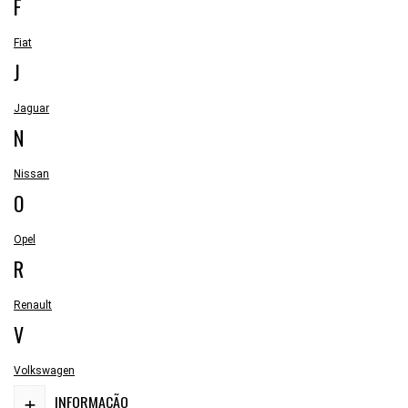
F
Fiat
J
Jaguar
N
Nissan
O
Opel
R
Renault
V
Volkswagen
+
INFORMAÇÃO