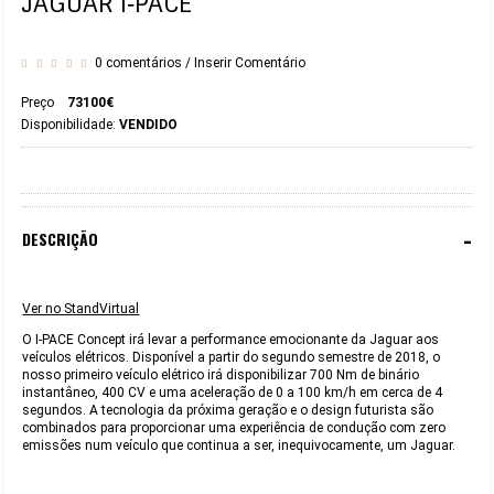
JAGUAR I‑PACE
0 comentários
/
Inserir Comentário
Preço
73100€
Disponibilidade:
VENDIDO
-
DESCRIÇÃO
Ver no StandVirtual
O I‑PACE Concept irá levar a performance emocionante da Jaguar aos
veículos elétricos. Disponível a partir do segundo semestre de 2018, o
nosso primeiro veículo elétrico irá disponibilizar 700 Nm de binário
instantâneo, 400 CV e uma aceleração de 0 a 100 km/h em cerca de 4
segundos. A tecnologia da próxima geração e o design futurista são
combinados para proporcionar uma experiência de condução com zero
emissões num veículo que continua a ser, inequivocamente, um Jaguar.