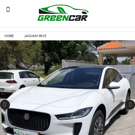
✕
HOME
JAGUAR I‑PACE